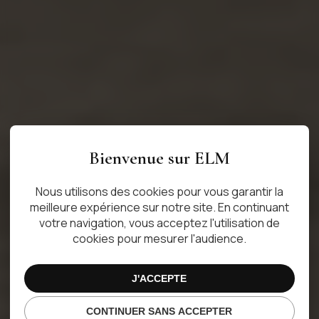
Bienvenue sur ELM
Nous utilisons des cookies pour vous garantir la
meilleure expérience sur notre site. En continuant
votre navigation, vous acceptez l'utilisation de
cookies pour mesurer l'audience.
J'ACCEPTE
CONTINUER SANS ACCEPTER