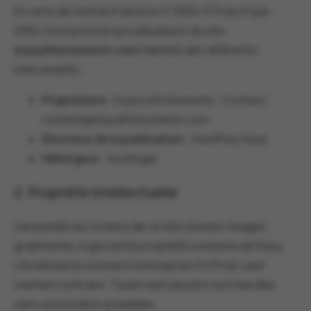
En vertu de l'article 6 de la loi n° 2004-575 du 21 juin
2004, il est précisé aux utilisateurs du site
enjoylifemoments.com
l'identité des différents
intervenants :
Propriétaire :
Enjoy Life Moments - Contact :
contact@enjoylifemoments.com
Directeur de la publication :
Geoffrey Gaye
Hébergeur :
Hostinger
2. Propriété intellectuelle
L'ensemble du contenu de ce site (textes, images,
graphismes, logo) est la propriété exclusive de Enjoy
Life Moments à travers l'entreprise GG Prod, sauf
mention contraire. Toute reproduction est interdite
sans autorisation préalable.