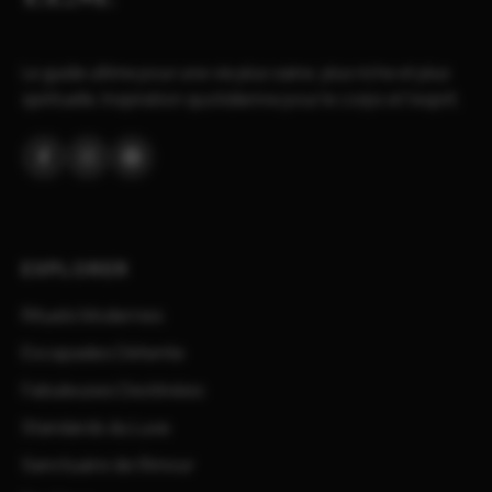
Le guide ultime pour une vie plus saine, plus riche et plus
spirituelle. Inspiration quotidienne pour le corps et l'esprit.
Facebook
Instagram
Pinterest
EXPLORER
Rituels Modernes
Escapades Détente
Fabuleuses Destinées
Standards du Luxe
Sanctuaire de l'Amour