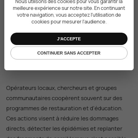
Nous utilisons des cookies pour vous garantir la
Découvrez notre sélection de logements exclusifs
meilleure expérience sur notre site. En continuant
louables à la semaine, au mois ou en longue
votre navigation, vous acceptez l'utilisation de
durée.
cookies pour mesurer l'audience.
VOIR LES LOGEMENTS
J'ACCEPTE
CONTINUER SANS ACCEPTER
Opérateurs locaux, chercheurs et groupes
communautaires coopèrent souvent sur des
programmes de restauration et d'éducation.
Ces actions visent à réduire les dommages
directs, détecter les épidémies et replanter