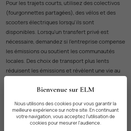
Pour les trajets courts, utilisez des colectivos
(fourgonnettes partagées), des vélos et des
scooters électriques lorsqu'ils sont
disponibles. Lorsqu'un transfert privé est
nécessaire, demandez si l'entreprise compense
les émissions ou soutient les communautés
locales. Des choix de transport plus lents
réduisent les émissions et révèlent une vie au
bord de la route que vous auriez autrement
Bienvenue sur ELM
manquée.
Nous utilisons des cookies pour vous garantir la
meilleure expérience sur notre site. En continuant
Cuisine locale, expériences
votre navigation, vous acceptez l'utilisation de
cookies pour mesurer l'audience.