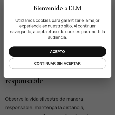
individuos hasta más de una docena. Su dieta
Bienvenido a ELM
es principalmente folívora (hojas),
complementada con frutas y flores cuando
Utilizamos cookies para garantizarle la mejor
experiencia en nuestro sitio. Al continuar
están disponibles, por lo que a menudo se las
navegando, acepta el uso de cookies para medir la
encontrará en áreas con abundantes árboles
audiencia.
frutales y una estructura de dosel variada.
ACEPTO
Visualización y conservación
CONTINUAR SIN ACEPTAR
responsable
Observe la vida silvestre de manera
responsable: mantenga la distancia,