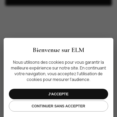
Vous aimerez aussi...
Bienvenue sur ELM
Nous utilisons des cookies pour vous garantir la
meilleure expérience sur notre site. En continuant
votre navigation, vous acceptez l'utilisation de
cookies pour mesurer l'audience.
J'ACCEPTE
CONTINUER SANS ACCEPTER