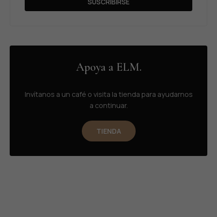
SUSCRIBIRSE
Apoya a ELM.
Invítanos a un café o visita la tienda para ayudarnos
a continuar.
TIENDA