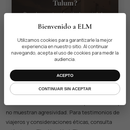
Tulum?
Descubre nuestra selección de propiedades
exclusivas disponibles para alquiler semanal,
Bienvenido a ELM
mensual o a largo plazo.
Utilizamos cookies para garantizarle la mejor
VER ALOJAMIENTOS
experiencia en nuestro sitio. Al continuar
navegando, acepta el uso de cookies para medir la
audiencia.
ACEPTO
CONTINUAR SIN ACEPTAR
Los encuentros suelen ser tranquilos; los
tiburones ballena se alimentan por filtración y
no muestran agresividad. Para testimonios de
viajeros y consideraciones éticas, consulta