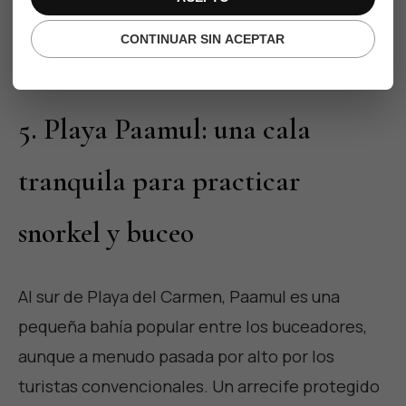
Geographic sobre la ecología de Sian Ka'an:
CONTINUAR SIN ACEPTAR
National Geographic sobre Sian Ka'an
.
5. Playa Paamul: una cala
tranquila para practicar
snorkel y buceo
Al sur de Playa del Carmen, Paamul es una
pequeña bahía popular entre los buceadores,
aunque a menudo pasada por alto por los
turistas convencionales. Un arrecife protegido