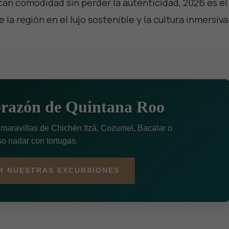
scan comodidad sin perder la autenticidad, 2026 es el
la región en el lujo sostenible y la cultura inmersiva
orazón de Quintana Roo
 maravillas de Chichén Itzá, Cozumel, Bacalar o
so nadar con tortugas.
R NUESTRAS EXCURSIONES