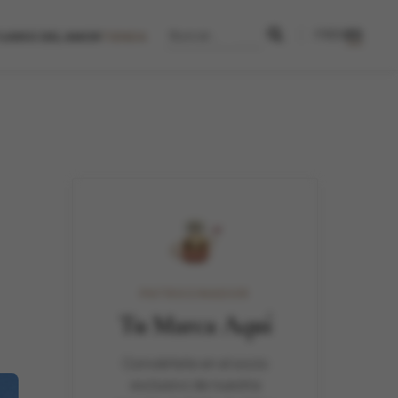
FR
EN
ES
TÁNDARES DEL LUJO
SANTUARIO DEL AMOR
UARIO DEL AMOR
TIENDA
PATROCINADOR
Tu Marca Aquí
Conviértete en el socio
exclusivo de nuestra