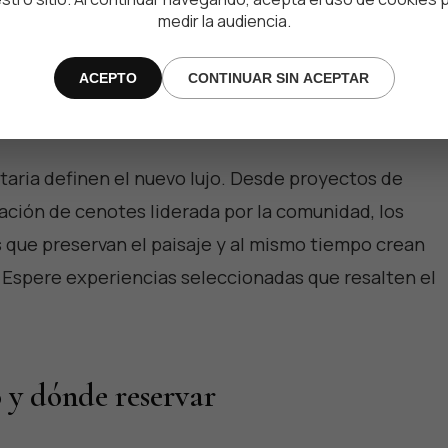
medir la audiencia.
significativas. Los complejos turísticos y operadores
 con villas con entrada privada, programación cultura
ACEPTO
CONTINUAR SIN ACEPTAR
e combinan las comodidades modernas con los rituale
taria definen el nuevo lujo. Desde proyectos de
ación de cenotes liderada por la comunidad, los
as que preservan el paisaje y al mismo tiempo crean
. Espere experiencias seleccionadas que resalten el
o y dónde reservar