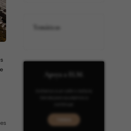
Temáticas
es
ue
Apoya a ELM.
Invítanos a un café o visita la
tienda para ayudarnos a
continuar.
TIENDA
tes