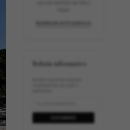
sección de Estilo de Vida y
Viajes.
RESERVAR ESTE ESPACIO
Boletín informativo
Recibe nuestras mejores
inspiraciones de viaje y
bienestar.
SUSCRIBIRSE