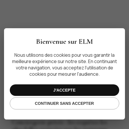
Vous aimerez aussi...
Bienvenue sur ELM
Nous utilisons des cookies pour vous garantir la
meilleure expérience sur notre site. En continuant
votre navigation, vous acceptez l'utilisation de
cookies pour mesurer l'audience.
J'ACCEPTE
CONTINUER SANS ACCEPTER
Conciergerie privée : les requêtes les