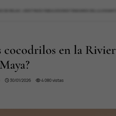
X
EXTRAORDINARY PATHS
ES
S DE RELAX
DESTINOS FABULOSOS
ESTÁNDARES DEL LUJO
SANT
s cocodrilos en la Rivier
Maya?
30/01/2026
4 080 vistas