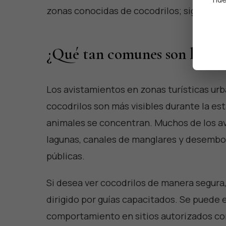
zonas conocidas de cocodrilos; siga sus c
¿Qué tan comunes son los av
Los avistamientos en zonas turísticas ur
cocodrilos son más visibles durante la est
animales se concentran. Muchos de los av
lagunas, canales de manglares y desemboc
públicas.
Si desea ver cocodrilos de manera segura, 
dirigido por guías capacitados. Se puede 
comportamiento en sitios autorizados 