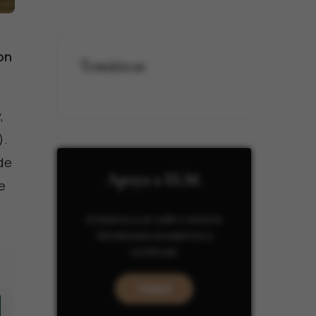
on
Temáticas
,
).
 de
Apoya a ELM.
e
Invítanos a un café o visita la
tienda para ayudarnos a
continuar.
TIENDA