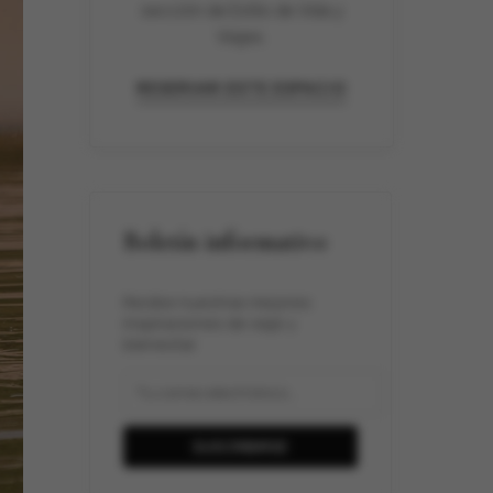
sección de Estilo de Vida y
Viajes.
RESERVAR ESTE ESPACIO
Boletín informativo
Recibe nuestras mejores
inspiraciones de viaje y
bienestar.
SUSCRIBIRSE