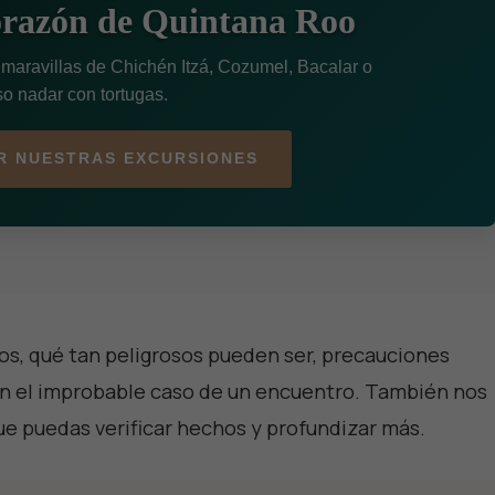
orazón de Quintana Roo
 maravillas de Chichén Itzá, Cozumel, Bacalar o
so nadar con tortugas.
R NUESTRAS EXCURSIONES
los, qué tan peligrosos pueden ser, precauciones
 en el improbable caso de un encuentro. También nos
ue puedas verificar hechos y profundizar más.