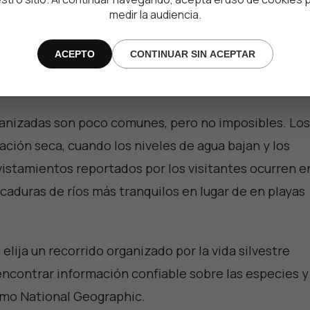
onsejos.
medir la audiencia.
ACEPTO
CONTINUAR SIN ACEPTAR
istamientos de cocodrilos?
banizadas son poco comunes, pero no imposibles. Los
ación seca, cuando los niveles de agua bajan y los
istamientos reportados por los visitantes ocurren e
aduras de ríos más tranquilos en lugar de en playas
elija un recorrido organizado por la vida silvestre
encontrar información confiable sobre las especies y
como
National Geographic
.