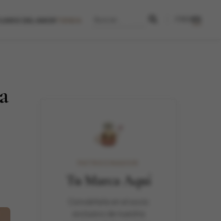
FR
EN
ES
TÁNDARES DEL LUJO
SANTUARIO DEL AMOR
UARIO DEL AMOR
TIENDA
a
PATROCINADOR
Tu Marca Aquí
Conviértete en el socio
exclusivo de nuestra